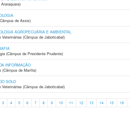
 Araraquara)
OLOGIA
 (Câmpus de Assis)
OLOGIA AGROPECUÁRIA E AMBIENTAL
e Veterinárias (Câmpus de Jaboticabal)
AFIA
ogia (Câmpus de Presidente Prudente)
 DA INFORMAÇÃO
s (Câmpus de Marília)
DO SOLO
e Veterinárias (Câmpus de Jaboticabal)
3
4
5
6
7
8
9
10
11
12
13
14
15
16