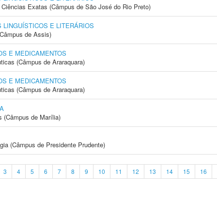
 e Ciências Exatas (Câmpus de São José do Rio Preto)
LINGUÍSTICOS E LITERÁRIOS
 (Câmpus de Assis)
OS E MEDICAMENTOS
ticas (Câmpus de Araraquara)
OS E MEDICAMENTOS
ticas (Câmpus de Araraquara)
A
s (Câmpus de Marília)
ogia (Câmpus de Presidente Prudente)
3
4
5
6
7
8
9
10
11
12
13
14
15
16