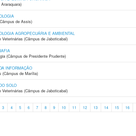
 Araraquara)
OLOGIA
 (Câmpus de Assis)
OLOGIA AGROPECUÁRIA E AMBIENTAL
e Veterinárias (Câmpus de Jaboticabal)
AFIA
ogia (Câmpus de Presidente Prudente)
 DA INFORMAÇÃO
s (Câmpus de Marília)
DO SOLO
e Veterinárias (Câmpus de Jaboticabal)
3
4
5
6
7
8
9
10
11
12
13
14
15
16