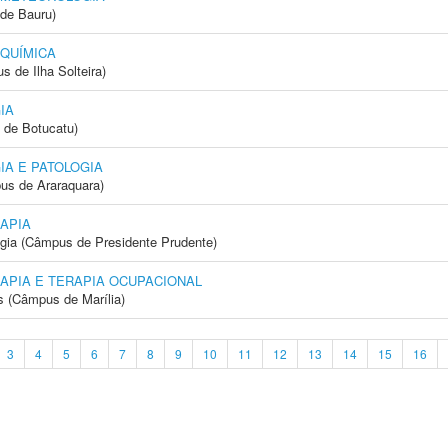
de Bauru)
 QUÍMICA
 de Ilha Solteira)
IA
 de Botucatu)
IA E PATOLOGIA
us de Araraquara)
APIA
ogia (Câmpus de Presidente Prudente)
APIA E TERAPIA OCUPACIONAL
s (Câmpus de Marília)
3
4
5
6
7
8
9
10
11
12
13
14
15
16