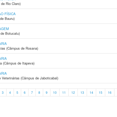
 de Rio Claro)
O FÍSICA
de Bauru)
AGEM
de Botucatu)
ARIA
cias (Câmpus de Rosana)
ARIA
ia (Câmpus de Itapeva)
ARIA
e Veterinárias (Câmpus de Jaboticabal)
3
4
5
6
7
8
9
10
11
12
13
14
15
16