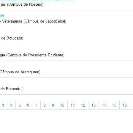
cias (Câmpus de Rosana)
IA
e Veterinárias (Câmpus de Jaboticabal)
 de Botucatu)
ogia (Câmpus de Presidente Prudente)
(Câmpus de Araraquara)
de Botucatu)
3
4
5
6
7
8
9
10
11
12
13
14
15
16