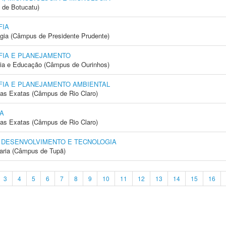
 de Botucatu)
FIA
ogia (Câmpus de Presidente Prudente)
IA E PLANEJAMENTO
gia e Educação (Câmpus de Ourinhos)
IA E PLANEJAMENTO AMBIENTAL
cias Exatas (Câmpus de Rio Claro)
A
cias Exatas (Câmpus de Rio Claro)
 DESENVOLVIMENTO E TECNOLOGIA
aria (Câmpus de Tupã)
3
4
5
6
7
8
9
10
11
12
13
14
15
16