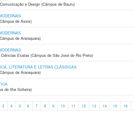
s, Comunicação e Design (Câmpus de Bauru)
 MODERNAS
 (Câmpus de Assis)
 MODERNAS
(Câmpus de Araraquara)
 MODERNAS
 e Ciências Exatas (Câmpus de São José do Rio Preto)
ICA, LITERATURA E LETRAS CLÁSSICAS
(Câmpus de Araraquara)
ICA
 de Ilha Solteira)
3
4
5
6
7
8
9
10
11
12
13
14
15
16