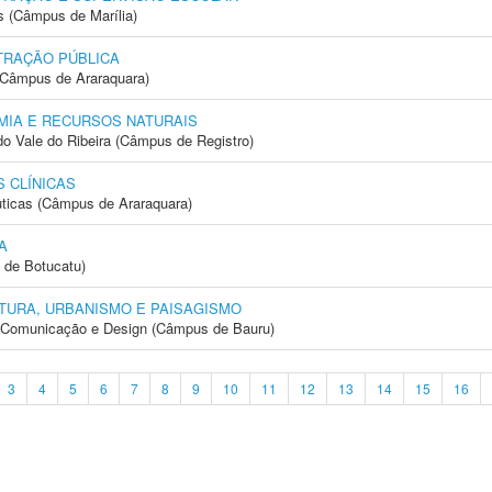
s (Câmpus de Marília)
TRAÇÃO PÚBLICA
(Câmpus de Araraquara)
IA E RECURSOS NATURAIS
do Vale do Ribeira (Câmpus de Registro)
 CLÍNICAS
ticas (Câmpus de Araraquara)
A
 de Botucatu)
TURA, URBANISMO E PAISAGISMO
s, Comunicação e Design (Câmpus de Bauru)
3
4
5
6
7
8
9
10
11
12
13
14
15
16