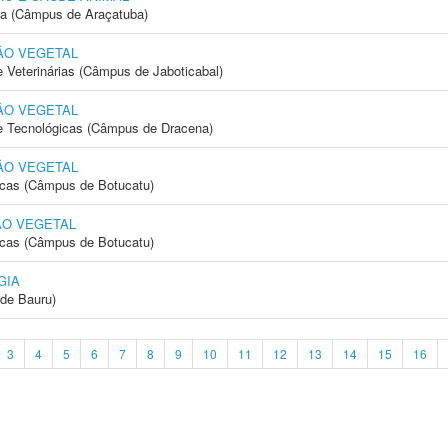
ia (Câmpus de Araçatuba)
ÃO VEGETAL
e Veterinárias (Câmpus de Jaboticabal)
ÃO VEGETAL
 e Tecnológicas (Câmpus de Dracena)
ÃO VEGETAL
icas (Câmpus de Botucatu)
ÃO VEGETAL
icas (Câmpus de Botucatu)
GIA
de Bauru)
3
4
5
6
7
8
9
10
11
12
13
14
15
16