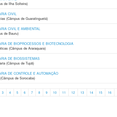
 de Ilha Solteira)
IA CIVIL
cias (Câmpus de Guaratinguetá)
IA CIVIL E AMBIENTAL
us de Bauru)
RIA DE BIOPROCESSOS E BIOTECNOLOGIA
ticas (Câmpus de Araraquara)
RIA DE BIOSSISTEMAS
aria (Câmpus de Tupã)
RIA DE CONTROLE E AUTOMAÇÃO
ia (Câmpus de Sorocaba)
3
4
5
6
7
8
9
10
11
12
13
14
15
16