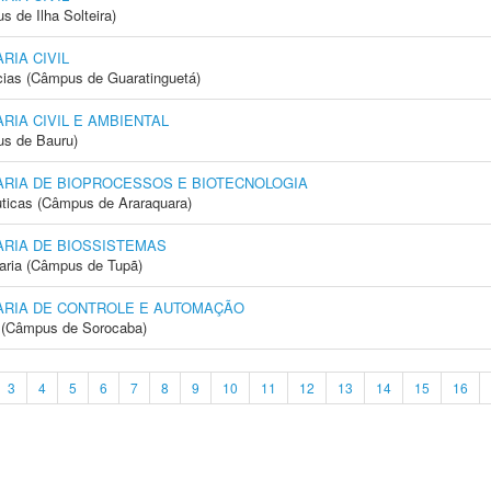
 de Ilha Solteira)
IA CIVIL
cias (Câmpus de Guaratinguetá)
IA CIVIL E AMBIENTAL
us de Bauru)
RIA DE BIOPROCESSOS E BIOTECNOLOGIA
ticas (Câmpus de Araraquara)
RIA DE BIOSSISTEMAS
aria (Câmpus de Tupã)
RIA DE CONTROLE E AUTOMAÇÃO
ia (Câmpus de Sorocaba)
3
4
5
6
7
8
9
10
11
12
13
14
15
16