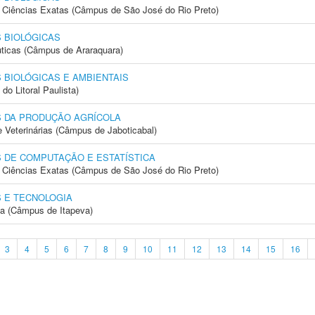
 e Ciências Exatas (Câmpus de São José do Rio Preto)
 BIOLÓGICAS
ticas (Câmpus de Araraquara)
 BIOLÓGICAS E AMBIENTAIS
do Litoral Paulista)
S DA PRODUÇÃO AGRÍCOLA
e Veterinárias (Câmpus de Jaboticabal)
 DE COMPUTAÇÃO E ESTATÍSTICA
 e Ciências Exatas (Câmpus de São José do Rio Preto)
 E TECNOLOGIA
ia (Câmpus de Itapeva)
3
4
5
6
7
8
9
10
11
12
13
14
15
16