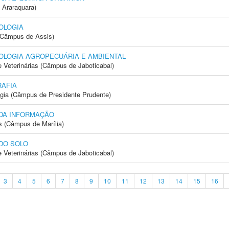
 Araraquara)
OLOGIA
 (Câmpus de Assis)
OLOGIA AGROPECUÁRIA E AMBIENTAL
e Veterinárias (Câmpus de Jaboticabal)
AFIA
ogia (Câmpus de Presidente Prudente)
 DA INFORMAÇÃO
s (Câmpus de Marília)
DO SOLO
e Veterinárias (Câmpus de Jaboticabal)
3
4
5
6
7
8
9
10
11
12
13
14
15
16