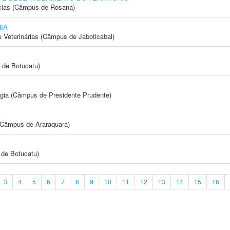
cias (Câmpus de Rosana)
IA
e Veterinárias (Câmpus de Jaboticabal)
 de Botucatu)
ogia (Câmpus de Presidente Prudente)
(Câmpus de Araraquara)
de Botucatu)
3
4
5
6
7
8
9
10
11
12
13
14
15
16