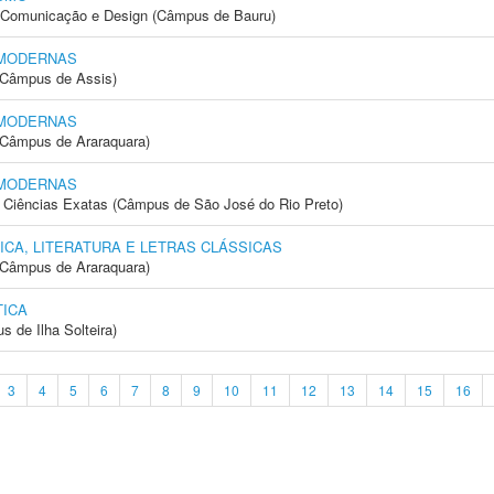
s, Comunicação e Design (Câmpus de Bauru)
 MODERNAS
 (Câmpus de Assis)
 MODERNAS
(Câmpus de Araraquara)
 MODERNAS
 e Ciências Exatas (Câmpus de São José do Rio Preto)
ICA, LITERATURA E LETRAS CLÁSSICAS
(Câmpus de Araraquara)
ICA
 de Ilha Solteira)
3
4
5
6
7
8
9
10
11
12
13
14
15
16