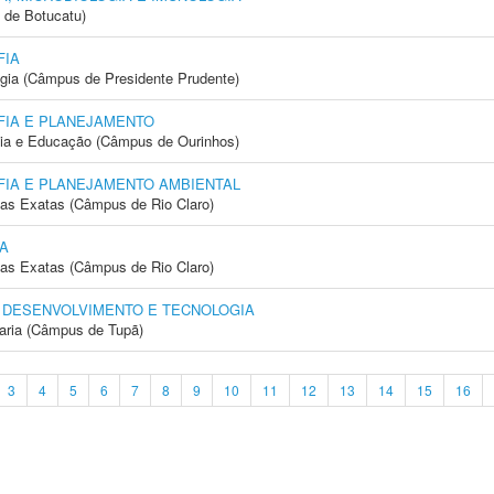
 de Botucatu)
FIA
ogia (Câmpus de Presidente Prudente)
IA E PLANEJAMENTO
gia e Educação (Câmpus de Ourinhos)
IA E PLANEJAMENTO AMBIENTAL
cias Exatas (Câmpus de Rio Claro)
A
cias Exatas (Câmpus de Rio Claro)
 DESENVOLVIMENTO E TECNOLOGIA
aria (Câmpus de Tupã)
3
4
5
6
7
8
9
10
11
12
13
14
15
16