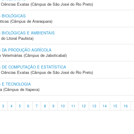
 e Ciências Exatas (Câmpus de São José do Rio Preto)
 BIOLÓGICAS
ticas (Câmpus de Araraquara)
 BIOLÓGICAS E AMBIENTAIS
do Litoral Paulista)
S DA PRODUÇÃO AGRÍCOLA
e Veterinárias (Câmpus de Jaboticabal)
 DE COMPUTAÇÃO E ESTATÍSTICA
 e Ciências Exatas (Câmpus de São José do Rio Preto)
 E TECNOLOGIA
ia (Câmpus de Itapeva)
3
4
5
6
7
8
9
10
11
12
13
14
15
16