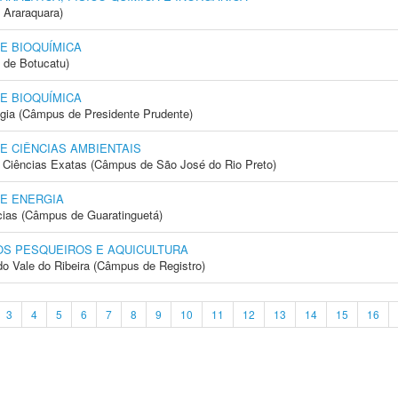
 Araraquara)
E BIOQUÍMICA
 de Botucatu)
E BIOQUÍMICA
ogia (Câmpus de Presidente Prudente)
E CIÊNCIAS AMBIENTAIS
 e Ciências Exatas (Câmpus de São José do Rio Preto)
E ENERGIA
cias (Câmpus de Guaratinguetá)
S PESQUEIROS E AQUICULTURA
do Vale do Ribeira (Câmpus de Registro)
3
4
5
6
7
8
9
10
11
12
13
14
15
16