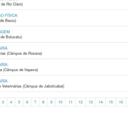
 de Rio Claro)
O FÍSICA
de Bauru)
AGEM
de Botucatu)
ARIA
cias (Câmpus de Rosana)
ARIA
ia (Câmpus de Itapeva)
ARIA
e Veterinárias (Câmpus de Jaboticabal)
3
4
5
6
7
8
9
10
11
12
13
14
15
16