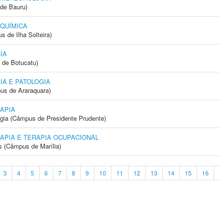
de Bauru)
 QUÍMICA
 de Ilha Solteira)
IA
 de Botucatu)
IA E PATOLOGIA
us de Araraquara)
APIA
ogia (Câmpus de Presidente Prudente)
APIA E TERAPIA OCUPACIONAL
s (Câmpus de Marília)
3
4
5
6
7
8
9
10
11
12
13
14
15
16