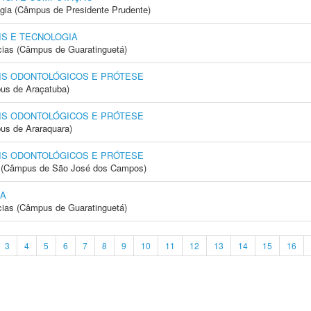
ogia (Câmpus de Presidente Prudente)
S E TECNOLOGIA
cias (Câmpus de Guaratinguetá)
IS ODONTOLÓGICOS E PRÓTESE
us de Araçatuba)
IS ODONTOLÓGICOS E PRÓTESE
us de Araraquara)
IS ODONTOLÓGICOS E PRÓTESE
gia (Câmpus de São José dos Campos)
CA
cias (Câmpus de Guaratinguetá)
3
4
5
6
7
8
9
10
11
12
13
14
15
16