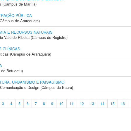
s (Câmpus de Marília)
TRAÇÃO PÚBLICA
(Câmpus de Araraquara)
IA E RECURSOS NATURAIS
do Vale do Ribeira (Câmpus de Registro)
 CLÍNICAS
ticas (Câmpus de Araraquara)
A
 de Botucatu)
TURA, URBANISMO E PAISAGISMO
s, Comunicação e Design (Câmpus de Bauru)
3
4
5
6
7
8
9
10
11
12
13
14
15
16