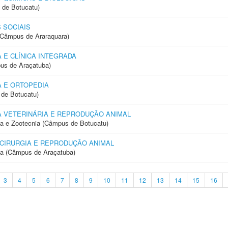
 de Botucatu)
 SOCIAIS
(Câmpus de Araraquara)
 E CLÍNICA INTEGRADA
us de Araçatuba)
 E ORTOPEDIA
de Botucatu)
A VETERINÁRIA E REPRODUÇÃO ANIMAL
ia e Zootecnia (Câmpus de Botucatu)
 CIRURGIA E REPRODUÇÃO ANIMAL
ia (Câmpus de Araçatuba)
3
4
5
6
7
8
9
10
11
12
13
14
15
16