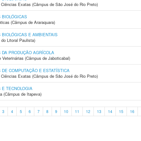
 e Ciências Exatas (Câmpus de São José do Rio Preto)
 BIOLÓGICAS
ticas (Câmpus de Araraquara)
 BIOLÓGICAS E AMBIENTAIS
do Litoral Paulista)
S DA PRODUÇÃO AGRÍCOLA
e Veterinárias (Câmpus de Jaboticabal)
 DE COMPUTAÇÃO E ESTATÍSTICA
 e Ciências Exatas (Câmpus de São José do Rio Preto)
 E TECNOLOGIA
ia (Câmpus de Itapeva)
3
4
5
6
7
8
9
10
11
12
13
14
15
16