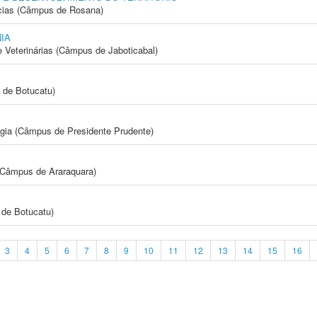
cias (Câmpus de Rosana)
IA
e Veterinárias (Câmpus de Jaboticabal)
 de Botucatu)
ogia (Câmpus de Presidente Prudente)
(Câmpus de Araraquara)
de Botucatu)
3
4
5
6
7
8
9
10
11
12
13
14
15
16