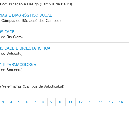
s, Comunicação e Design (Câmpus de Bauru)
IAS E DIAGNÓSTICO BUCAL
gia (Câmpus de São José dos Campos)
RSIDADE
 de Rio Claro)
SIDADE E BIOESTATÍSTICA
 de Botucatu)
A E FARMACOLOGIA
 de Botucatu)
A
e Veterinárias (Câmpus de Jaboticabal)
3
4
5
6
7
8
9
10
11
12
13
14
15
16