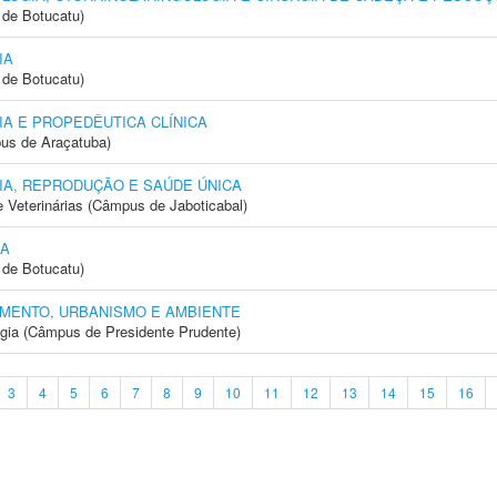
de Botucatu)
IA
de Botucatu)
A E PROPEDÊUTICA CLÍNICA
us de Araçatuba)
IA, REPRODUÇÃO E SAÚDE ÚNICA
e Veterinárias (Câmpus de Jaboticabal)
IA
de Botucatu)
MENTO, URBANISMO E AMBIENTE
ogia (Câmpus de Presidente Prudente)
3
4
5
6
7
8
9
10
11
12
13
14
15
16