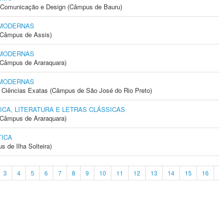
s, Comunicação e Design (Câmpus de Bauru)
 MODERNAS
 (Câmpus de Assis)
 MODERNAS
(Câmpus de Araraquara)
 MODERNAS
 e Ciências Exatas (Câmpus de São José do Rio Preto)
ICA, LITERATURA E LETRAS CLÁSSICAS
(Câmpus de Araraquara)
ICA
 de Ilha Solteira)
3
4
5
6
7
8
9
10
11
12
13
14
15
16