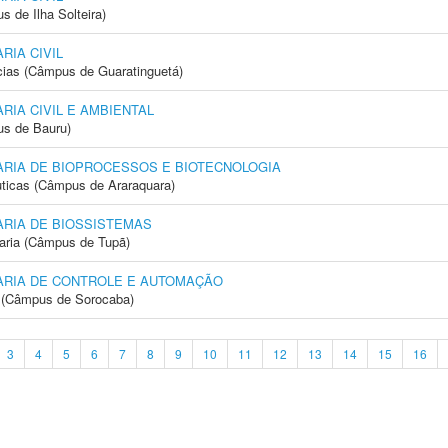
 de Ilha Solteira)
IA CIVIL
cias (Câmpus de Guaratinguetá)
IA CIVIL E AMBIENTAL
us de Bauru)
RIA DE BIOPROCESSOS E BIOTECNOLOGIA
ticas (Câmpus de Araraquara)
RIA DE BIOSSISTEMAS
aria (Câmpus de Tupã)
RIA DE CONTROLE E AUTOMAÇÃO
ia (Câmpus de Sorocaba)
3
4
5
6
7
8
9
10
11
12
13
14
15
16