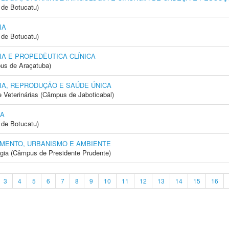
de Botucatu)
IA
de Botucatu)
A E PROPEDÊUTICA CLÍNICA
us de Araçatuba)
IA, REPRODUÇÃO E SAÚDE ÚNICA
e Veterinárias (Câmpus de Jaboticabal)
IA
de Botucatu)
MENTO, URBANISMO E AMBIENTE
ogia (Câmpus de Presidente Prudente)
3
4
5
6
7
8
9
10
11
12
13
14
15
16