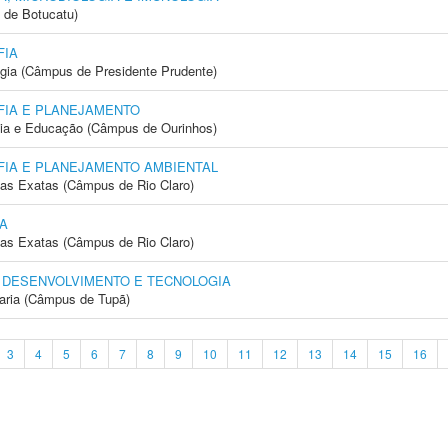
 de Botucatu)
FIA
ogia (Câmpus de Presidente Prudente)
IA E PLANEJAMENTO
gia e Educação (Câmpus de Ourinhos)
IA E PLANEJAMENTO AMBIENTAL
cias Exatas (Câmpus de Rio Claro)
A
cias Exatas (Câmpus de Rio Claro)
 DESENVOLVIMENTO E TECNOLOGIA
aria (Câmpus de Tupã)
3
4
5
6
7
8
9
10
11
12
13
14
15
16