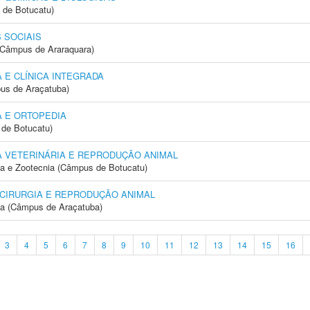
 de Botucatu)
 SOCIAIS
(Câmpus de Araraquara)
 E CLÍNICA INTEGRADA
us de Araçatuba)
 E ORTOPEDIA
de Botucatu)
A VETERINÁRIA E REPRODUÇÃO ANIMAL
ia e Zootecnia (Câmpus de Botucatu)
 CIRURGIA E REPRODUÇÃO ANIMAL
ia (Câmpus de Araçatuba)
3
4
5
6
7
8
9
10
11
12
13
14
15
16