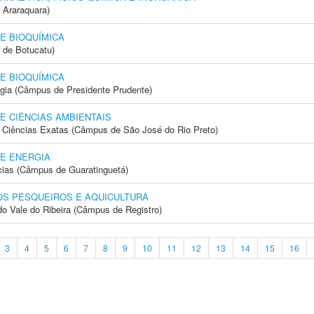
 Araraquara)
E BIOQUÍMICA
 de Botucatu)
E BIOQUÍMICA
ogia (Câmpus de Presidente Prudente)
E CIÊNCIAS AMBIENTAIS
 e Ciências Exatas (Câmpus de São José do Rio Preto)
E ENERGIA
cias (Câmpus de Guaratinguetá)
S PESQUEIROS E AQUICULTURA
do Vale do Ribeira (Câmpus de Registro)
3
4
5
6
7
8
9
10
11
12
13
14
15
16