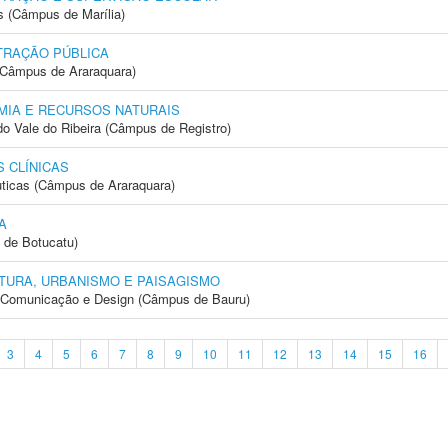
s (Câmpus de Marília)
TRAÇÃO PÚBLICA
(Câmpus de Araraquara)
IA E RECURSOS NATURAIS
do Vale do Ribeira (Câmpus de Registro)
 CLÍNICAS
ticas (Câmpus de Araraquara)
A
 de Botucatu)
TURA, URBANISMO E PAISAGISMO
s, Comunicação e Design (Câmpus de Bauru)
3
4
5
6
7
8
9
10
11
12
13
14
15
16