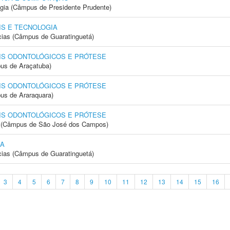
ogia (Câmpus de Presidente Prudente)
S E TECNOLOGIA
cias (Câmpus de Guaratinguetá)
IS ODONTOLÓGICOS E PRÓTESE
us de Araçatuba)
IS ODONTOLÓGICOS E PRÓTESE
us de Araraquara)
IS ODONTOLÓGICOS E PRÓTESE
gia (Câmpus de São José dos Campos)
CA
cias (Câmpus de Guaratinguetá)
3
4
5
6
7
8
9
10
11
12
13
14
15
16