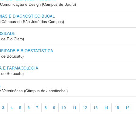
s, Comunicação e Design (Câmpus de Bauru)
IAS E DIAGNÓSTICO BUCAL
gia (Câmpus de São José dos Campos)
RSIDADE
 de Rio Claro)
SIDADE E BIOESTATÍSTICA
 de Botucatu)
A E FARMACOLOGIA
 de Botucatu)
A
e Veterinárias (Câmpus de Jaboticabal)
3
4
5
6
7
8
9
10
11
12
13
14
15
16