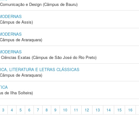
s, Comunicação e Design (Câmpus de Bauru)
 MODERNAS
 (Câmpus de Assis)
 MODERNAS
(Câmpus de Araraquara)
 MODERNAS
 e Ciências Exatas (Câmpus de São José do Rio Preto)
ICA, LITERATURA E LETRAS CLÁSSICAS
(Câmpus de Araraquara)
ICA
 de Ilha Solteira)
3
4
5
6
7
8
9
10
11
12
13
14
15
16