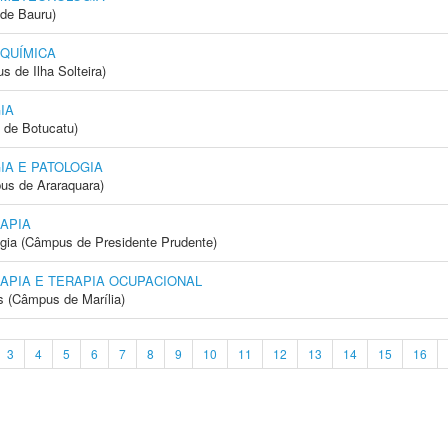
de Bauru)
 QUÍMICA
 de Ilha Solteira)
IA
 de Botucatu)
IA E PATOLOGIA
us de Araraquara)
APIA
ogia (Câmpus de Presidente Prudente)
APIA E TERAPIA OCUPACIONAL
s (Câmpus de Marília)
3
4
5
6
7
8
9
10
11
12
13
14
15
16