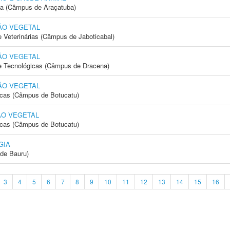
ia (Câmpus de Araçatuba)
ÃO VEGETAL
e Veterinárias (Câmpus de Jaboticabal)
ÃO VEGETAL
 e Tecnológicas (Câmpus de Dracena)
ÃO VEGETAL
icas (Câmpus de Botucatu)
ÃO VEGETAL
icas (Câmpus de Botucatu)
GIA
de Bauru)
3
4
5
6
7
8
9
10
11
12
13
14
15
16