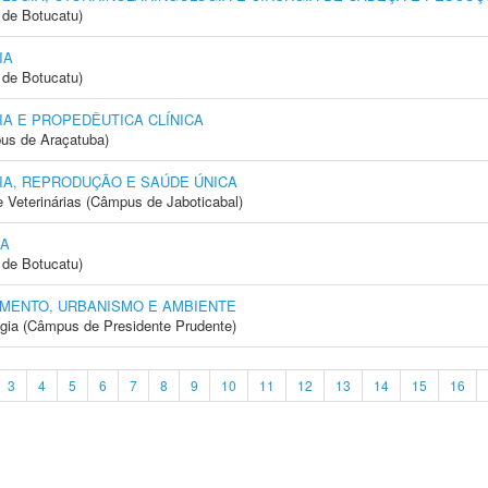
de Botucatu)
IA
de Botucatu)
A E PROPEDÊUTICA CLÍNICA
us de Araçatuba)
IA, REPRODUÇÃO E SAÚDE ÚNICA
e Veterinárias (Câmpus de Jaboticabal)
IA
de Botucatu)
MENTO, URBANISMO E AMBIENTE
ogia (Câmpus de Presidente Prudente)
3
4
5
6
7
8
9
10
11
12
13
14
15
16