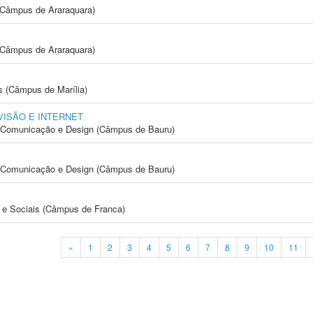
(Câmpus de Araraquara)
(Câmpus de Araraquara)
s (Câmpus de Marília)
VISÃO E INTERNET
s, Comunicação e Design (Câmpus de Bauru)
s, Comunicação e Design (Câmpus de Bauru)
e Sociais (Câmpus de Franca)
«
1
2
3
4
5
6
7
8
9
10
11