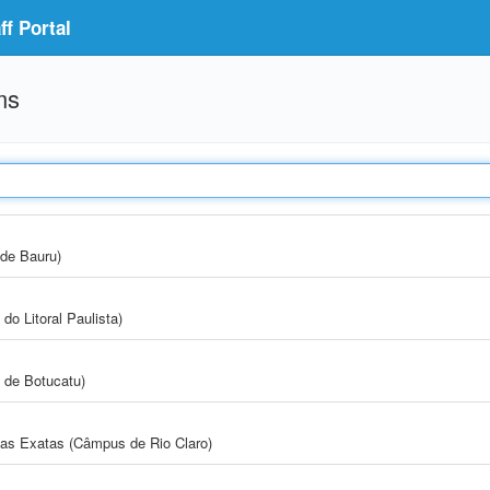
f Portal
ms
de Bauru)
do Litoral Paulista)
 de Botucatu)
cias Exatas (Câmpus de Rio Claro)