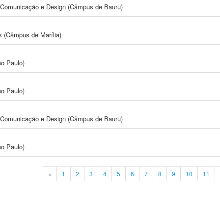
s, Comunicação e Design (Câmpus de Bauru)
s (Câmpus de Marília)
ão Paulo)
ão Paulo)
s, Comunicação e Design (Câmpus de Bauru)
ão Paulo)
«
1
2
3
4
5
6
7
8
9
10
11