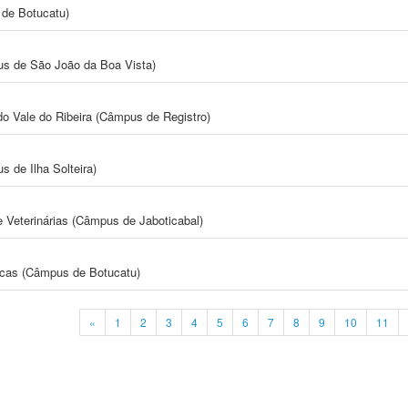
de Botucatu)
s de São João da Boa Vista)
do Vale do Ribeira (Câmpus de Registro)
 de Ilha Solteira)
e Veterinárias (Câmpus de Jaboticabal)
icas (Câmpus de Botucatu)
«
1
2
3
4
5
6
7
8
9
10
11