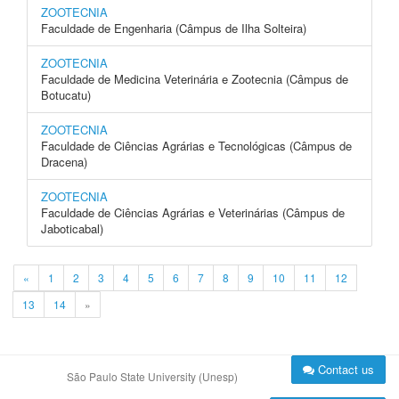
ZOOTECNIA
Faculdade de Engenharia (Câmpus de Ilha Solteira)
ZOOTECNIA
Faculdade de Medicina Veterinária e Zootecnia (Câmpus de
Botucatu)
ZOOTECNIA
Faculdade de Ciências Agrárias e Tecnológicas (Câmpus de
Dracena)
ZOOTECNIA
Faculdade de Ciências Agrárias e Veterinárias (Câmpus de
Jaboticabal)
«
1
2
3
4
5
6
7
8
9
10
11
12
13
14
»
Contact us
São Paulo State University (Unesp)