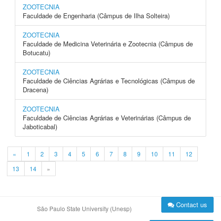
ZOOTECNIA
Faculdade de Engenharia (Câmpus de Ilha Solteira)
ZOOTECNIA
Faculdade de Medicina Veterinária e Zootecnia (Câmpus de
Botucatu)
ZOOTECNIA
Faculdade de Ciências Agrárias e Tecnológicas (Câmpus de
Dracena)
ZOOTECNIA
Faculdade de Ciências Agrárias e Veterinárias (Câmpus de
Jaboticabal)
«
1
2
3
4
5
6
7
8
9
10
11
12
13
14
»
Contact us
São Paulo State University (Unesp)