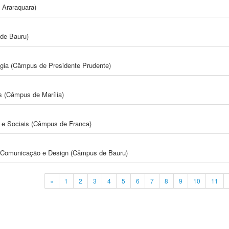
 Araraquara)
de Bauru)
ogia (Câmpus de Presidente Prudente)
s (Câmpus de Marília)
e Sociais (Câmpus de Franca)
s, Comunicação e Design (Câmpus de Bauru)
«
1
2
3
4
5
6
7
8
9
10
11