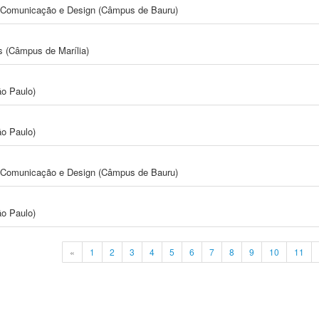
s, Comunicação e Design (Câmpus de Bauru)
s (Câmpus de Marília)
ão Paulo)
ão Paulo)
s, Comunicação e Design (Câmpus de Bauru)
ão Paulo)
«
1
2
3
4
5
6
7
8
9
10
11