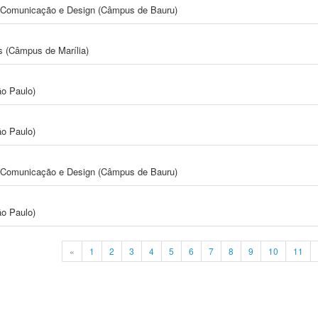
s, Comunicação e Design (Câmpus de Bauru)
s (Câmpus de Marília)
ão Paulo)
ão Paulo)
s, Comunicação e Design (Câmpus de Bauru)
ão Paulo)
«
1
2
3
4
5
6
7
8
9
10
11