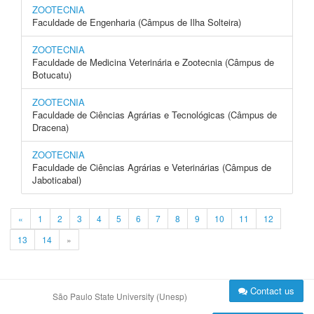
ZOOTECNIA
Faculdade de Engenharia (Câmpus de Ilha Solteira)
ZOOTECNIA
Faculdade de Medicina Veterinária e Zootecnia (Câmpus de
Botucatu)
ZOOTECNIA
Faculdade de Ciências Agrárias e Tecnológicas (Câmpus de
Dracena)
ZOOTECNIA
Faculdade de Ciências Agrárias e Veterinárias (Câmpus de
Jaboticabal)
«
1
2
3
4
5
6
7
8
9
10
11
12
13
14
»
Contact us
São Paulo State University (Unesp)